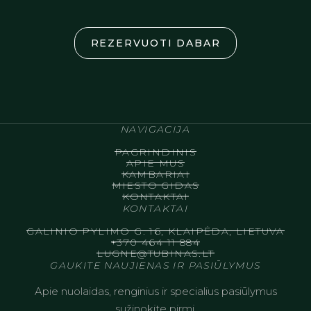
REZERVUOTI DABAR
NAVIGACIJA
PAGRINDINIS
APIE MUS
KAMBARIAI
MIESTO GIDAS
KONTAKTAI
KONTAKTAI
GALINIO PYLIMO G. 16, KLAIPĖDA, LIETUVA
+370 464 11 884
LUGNE@TUBINAS.LT
GAUKITE NAUJIENAS IR PASIŪLYMUS
Apie nuolaidas, renginius ir specialius pasiūlymus
sužinokite pirmi.