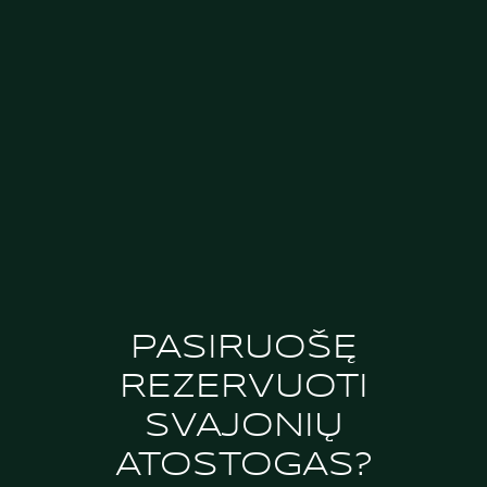
DARBAS IR POILSIS KLAIPĖDOJE:
VERSLO KELIONĖ SU "BOHEMA"
KITAS STRAIPSNIS
ATRASKITE KLAIPĖDOS SENAMIESTĮ:
PASIVAIKŠČIOJIMO MARŠRUTAS
PASIRUOŠĘ
REZERVUOTI
SVAJONIŲ
ATOSTOGAS?