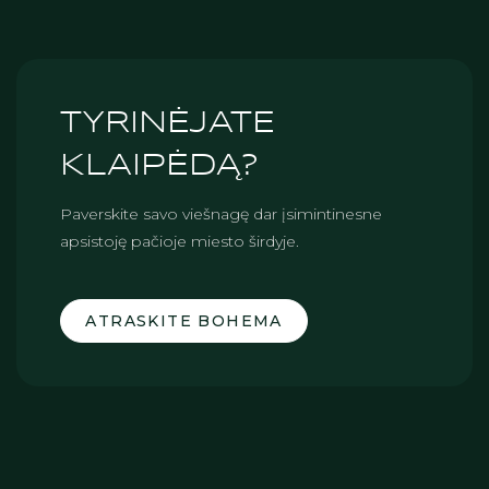
TYRINĖJATE
KLAIPĖDĄ?
Paverskite savo viešnagę dar įsimintinesne
apsistoję pačioje miesto širdyje.
ATRASKITE BOHEMA
ANKSTESNIS STRAIPSNIS