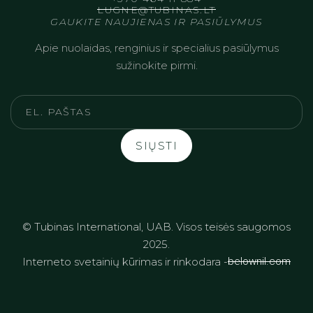
LUGNE@TUBINAS.LT
GAUKITE NAUJIENAS IR PASIŪLYMUS
Apie nuolaidas, renginius ir specialius pasiūlymus
sužinokite pirmi.
© Tubinas International, UAB. Visos teisės saugomos
2025.
Interneto svetainių kūrimas ir rinkodara -
belownil.com