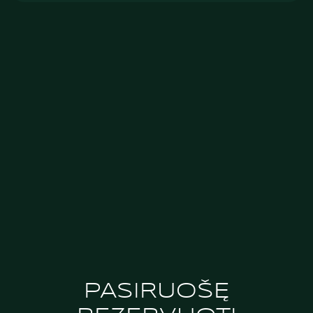
ANKSTESNIS STRAIPSNIS
PAPLŪDIMIAI, KURIUOS VERTA
APLANKYTI KLAIPĖDOJE IR APLINK
KITAS STRAIPSNIS
ATRASKITE KLAIPĖDOS SENAMIESTĮ:
PASIVAIKŠČIOJIMO MARŠRUTAS
PASIRUOŠĘ