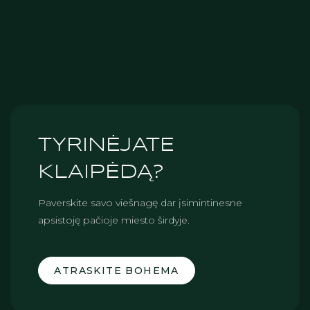
Nepamirškite užkandžių.
Priderinkite veiklas prie vaikų amžiaus.
TYRINĖJATE
KLAIPĖDĄ?
Paverskite savo viešnagę dar įsimintinesne
apsistoję pačioje miesto širdyje.
ATRASKITE BOHEMA