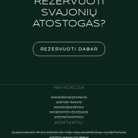
REZERVUOTI
SVAJONIŲ
ATOSTOGAS?
REZERVUOTI DABAR
NAVIGACIJA
PAGRINDINIS
APIE MUS
KAMBARIAI
MIESTO GIDAS
KONTAKTAI
KONTAKTAI
GALINIO PYLIMO G. 16, KLAIPĖDA, LIETUVA
+370 464 11 884